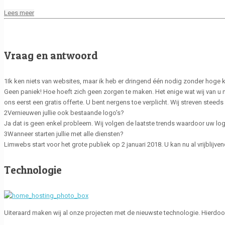
Lees meer
Vraag en antwoord
1
Ik ken niets van websites, maar ik heb er dringend één nodig zonder hoge
Geen paniek! Hoe hoeft zich geen zorgen te maken. Het enige wat wij van u no
ons eerst een gratis offerte. U bent nergens toe verplicht. Wij streven steeds 
2
Vernieuwen jullie ook bestaande logo's?
Ja dat is geen enkel probleem. Wij volgen de laatste trends waardoor uw log
3
Wanneer starten jullie met alle diensten?
Limwebs start voor het grote publiek op 2 januari 2018. U kan nu al vrijblij
Technologie
Uiteraard maken wij al onze projecten met de nieuwste technologie. Hierdoo