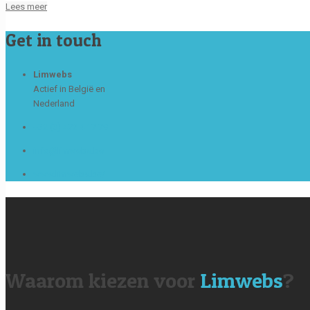
Lees meer
Get in touch
Limwebs
Actief in België en
Nederland
+32 (0) 472 4 17 79
info@limwebs.be
www.limwebs.be/
Waarom kiezen voor
Limwebs
?