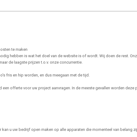
 kosten te maken
dig hebben is wat het doel van de website is of wordt. Wij doen de rest. Onze p
naar de laagste prijzen t.o.v. onze concurrentie.
o's fris en hip worden, en dus meegaan met de tijd.
vend een offerte voor uw project aanvragen. In de meeste gevallen worden deze 
r kan u uw bedrijf open maken op alle apparaten die momenteel van belang zij