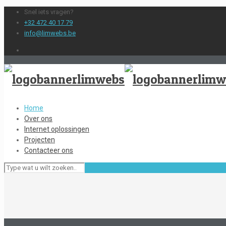
Snel iets vragen?
+32 472 40 17 79
info@limwebs.be
Home
Over ons
Internet oplossingen
Projecten
Contacteer ons